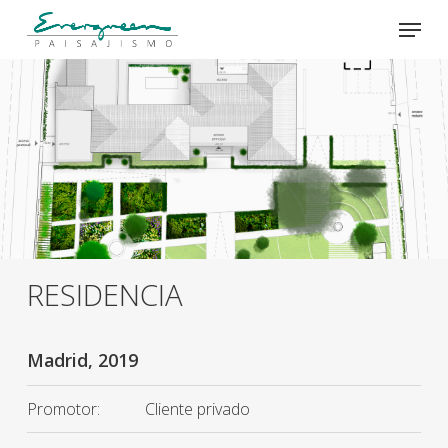
Skip
Menu
to
main
Close
content
Menu
RESIDENCIA
Madrid, 2019
Promotor:
Cliente privado