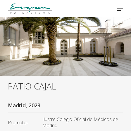
Skip
Menu
to
main
Close
content
Menu
PATIO CAJAL
Madrid, 2023
Ilustre Colegio Oficial de Médicos de
Promotor:
Madrid