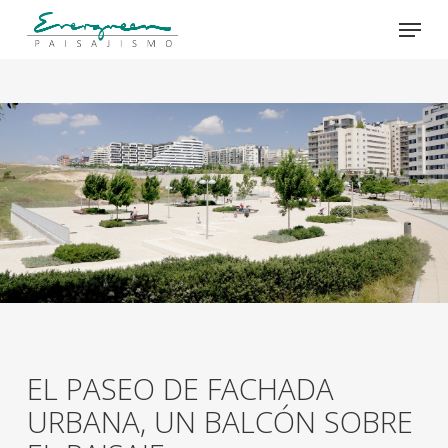
Skip
Menu
to
main
Close
content
Menu
EL PASEO DE FACHADA
URBANA, UN BALCÓN SOBRE